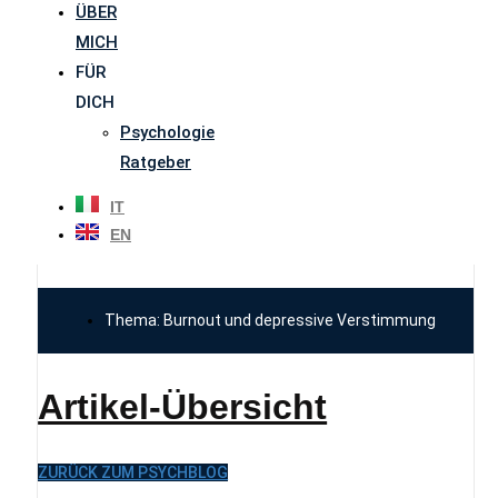
ÜBER
MICH
FÜR
DICH
Psychologie
Ratgeber
IT
EN
Thema: Burnout und depressive Verstimmung
Artikel-Übersicht
ZURÜCK ZUM PSYCHBLOG