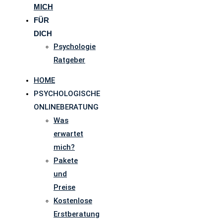
MICH
FÜR
DICH
Psychologie
Ratgeber
HOME
PSYCHOLOGISCHE
ONLINEBERATUNG
Was
erwartet
mich?
Pakete
und
Preise
Kostenlose
Erstberatung