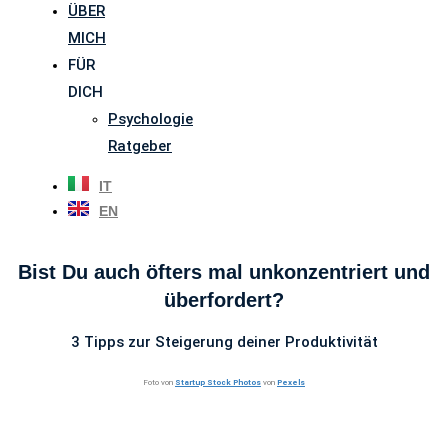
ÜBER
MICH
FÜR
DICH
Psychologie
Ratgeber
IT
EN
Bist Du auch öfters mal unkonzentriert und
überfordert?
3 Tipps zur Steigerung deiner Produktivität
Foto von
Startup Stock Photos
von
Pexels