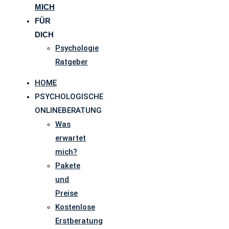
MICH
FÜR
DICH
Psychologie
Ratgeber
HOME
PSYCHOLOGISCHE
ONLINEBERATUNG
Was
erwartet
mich?
Pakete
und
Preise
Kostenlose
Erstberatung